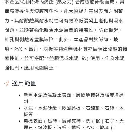
本產品採用特殊丙烯酸 (壓克力) 合成樹脂研製而成，具
備高滲透性與漆膜可塑性，能大幅提升基材表面之附著
力。其耐酸鹼與耐水特性可有效降低混凝土老化與吸水
問題，並顯著強化新舊水泥層間的接著性，防止鼓起、
針孔與剝離等塗膜缺陷。此外，本產品對於磁磚、玻
璃、PVC、鐵片、浪板等特殊無機材質亦展現出優越的接
著性能，並可搭配**益膠泥或水泥 (砂) 使用，作為水泥
強化劑，應用範圍廣泛。
適用範圍
新舊水泥及混凝土表面、層間等接著及強度增進
劑。
水泥、水泥砂漿、矽酸鈣板、石綿瓦、石磚、木
板等。
無機表面 ( 磁磚、馬賽克磚、洗 ( 抿 ) 石子、大
理石、烤漆板、浪板、鐵板、PVC、玻璃 )。